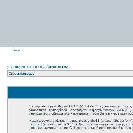
Вход
Сообщения без ответов
|
Активные темы
Список форумов
Заходя на форум “Форум ГАЗ 63/51, БТР-40” (в дальнейшем «мы», «н
условиями - пожалуйста, не заходите на форум “Форум ГАЗ 63/51,
периодически обращаться к правилам, чтобы быть в курсе всех и
Наши форумы работают на платформе phpBB (в дальнейшем “они”, “
License
” (в дальнейшем “GPL”). Дистрибутив может быть загружен 
действия администрации. С более детальной информацией можно 