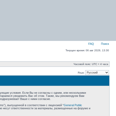
FAQ
Поиск
Текущее время: 06 авг 2026, 13:30
Часовой пояс: UTC + 4 часа
Язык:
едующие условия. Если Вы не согласны с одним, или несколькими
остараемся уведомить Вас об этом. Также, мы рекомендуем Вам
подразумевает Ваше с ними согласие.
ms”), выпущенной в соответствии с лицензией “
General Public
не несут ответственности за материалы, размещенные на форуме и