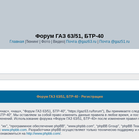
Форум ГАЗ 63/51, БТР-40
Главная
|Тюнинг | Фото | Видео|
Почта @gaz63.ru
|
Почта @gaz51.ru
Форум ГАЗ 63/51, БТР-40 - Регистрация
ас», «наш», “Форум ГАЗ 63/51, БТР-40”, “https://gaz63.ru/forum”), Вы принимаете сл
 БТР-40”. Мы оставляем за собой право изменить данные правила в любое время, и п
зменений. Использование форума «Форум ГАЗ 63/51, БТР-40» после изменения правил 
их”, “программное обеспечение phpBB”, “www.phpbb.com”, “phpBB Group”, “phpBB Tea
с
www.phpbb.com
. Разработчики phpBB осуществляют только техническю поддержку и 
ознакомиться на
http://www.phpbb.com/
.