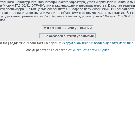
ельного, нецензурного, порнографического характера, угроз и призывов к националь
ма “Форум ГАЗ 63/51, БТР-40”, или международного законодательства. В случае раз
его провайдера. С этой целью сохраняются IP адреса всех сообщений. Вы соглашаетес
 закрыть, редактировать, или удалить любую тему на форуме. Как пользователь, Вы с
дет доступна третьим лицам без Вашего согласия, администрация “Форум ГАЗ 63/51, БТ
ома.
ботка | поддержка © работает на phpBB © (
Форум любителей и владельцев автомобиля ГАЗ
Форум работает на сервере от
Интернет Хостинг Центр