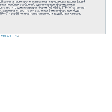
ной розни, а также прочих материалов, нарушаюших законы Вашей
мещения подобных сообщений, администрация форума может
ь с тем, что администрация “Форум ГАЗ 63/51, БТР-40” оставляет
оглашаетесь с тем, что вся указанная Вами информация будет
Р-40” и phpBB не несут ответственности за действия хакеров,
 63/51, БТР-40
)