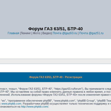
Форум ГАЗ 63/51, БТР-40
Главная
|Тюнинг | Фото | Видео|
Почта @gaz63.ru
|
Почта @gaz51.ru
Форум ГАЗ 63/51, БТР-40 - Регистрация
ас», «наш», “Форум ГАЗ 63/51, БТР-40”, “https://gaz63.ru/forum”), Вы принимаете сл
 БТР-40”. Мы оставляем за собой право изменить данные правила в любое время, и п
зменений. Использование форума «Форум ГАЗ 63/51, БТР-40» после изменения правил 
их”, “программное обеспечение phpBB”, “www.phpbb.com”, “phpBB Group”, “phpBB Tea
с
www.phpbb.com
. Разработчики phpBB осуществляют только техническю поддержку и 
ознакомиться на
http://www.phpbb.com/
.