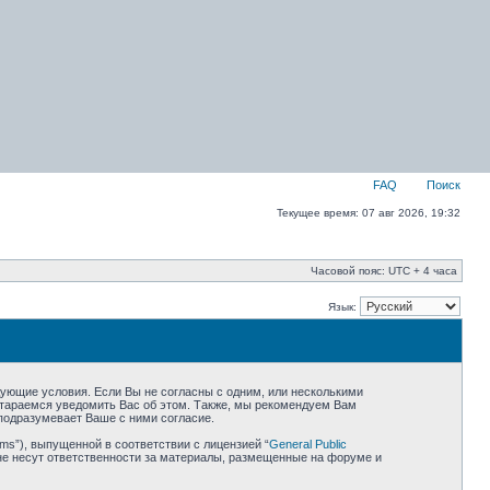
FAQ
Поиск
Текущее время: 07 авг 2026, 19:32
Часовой пояс: UTC + 4 часа
Язык:
едующие условия. Если Вы не согласны с одним, или несколькими
остараемся уведомить Вас об этом. Также, мы рекомендуем Вам
подразумевает Ваше с ними согласие.
ms”), выпущенной в соответствии с лицензией “
General Public
не несут ответственности за материалы, размещенные на форуме и