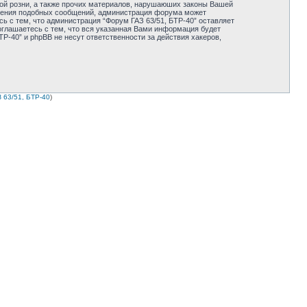
ной розни, а также прочих материалов, нарушаюших законы Вашей
мещения подобных сообщений, администрация форума может
ь с тем, что администрация “Форум ГАЗ 63/51, БТР-40” оставляет
оглашаетесь с тем, что вся указанная Вами информация будет
Р-40” и phpBB не несут ответственности за действия хакеров,
 63/51, БТР-40
)