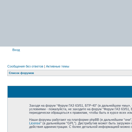
Вход
Сообщения без ответов
|
Активные темы
Список форумов
Заходя на форум “Форум ГАЗ 63/51, БТР-40” (в дальнейшем «мы», «н
условиями - пожалуйста, не заходите на форум “Форум ГАЗ 63/51,
периодически обращаться к правилам, чтобы быть в курсе всех и
Наши форумы работают на платформе phpBB (в дальнейшем “они”, “
License
” (в дальнейшем “GPL”). Дистрибутив может быть загружен 
действия администрации. С более детальной информацией можно 