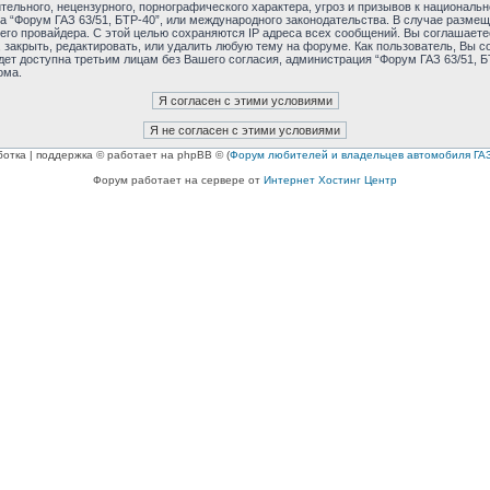
ельного, нецензурного, порнографического характера, угроз и призывов к националь
ма “Форум ГАЗ 63/51, БТР-40”, или международного законодательства. В случае раз
его провайдера. С этой целью сохраняются IP адреса всех сообщений. Вы соглашаетес
 закрыть, редактировать, или удалить любую тему на форуме. Как пользователь, Вы с
дет доступна третьим лицам без Вашего согласия, администрация “Форум ГАЗ 63/51, БТ
ома.
ботка | поддержка © работает на phpBB © (
Форум любителей и владельцев автомобиля ГАЗ
Форум работает на сервере от
Интернет Хостинг Центр