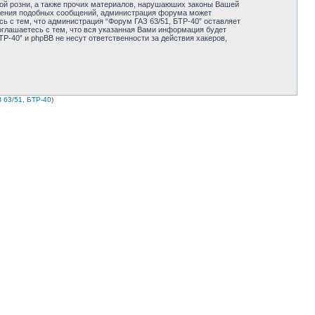
ной розни, а также прочих материалов, нарушаюших законы Вашей
мещения подобных сообщений, администрация форума может
ь с тем, что администрация “Форум ГАЗ 63/51, БТР-40” оставляет
оглашаетесь с тем, что вся указанная Вами информация будет
Р-40” и phpBB не несут ответственности за действия хакеров,
 63/51, БТР-40
)