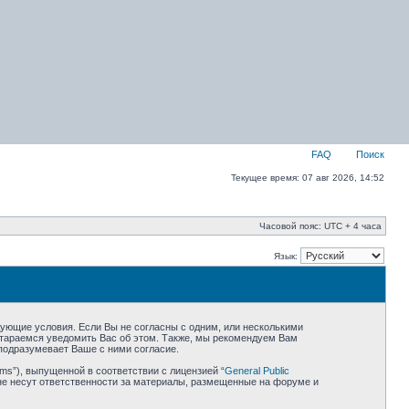
FAQ
Поиск
Текущее время: 07 авг 2026, 14:52
Часовой пояс: UTC + 4 часа
Язык:
едующие условия. Если Вы не согласны с одним, или несколькими
остараемся уведомить Вас об этом. Также, мы рекомендуем Вам
подразумевает Ваше с ними согласие.
ms”), выпущенной в соответствии с лицензией “
General Public
не несут ответственности за материалы, размещенные на форуме и