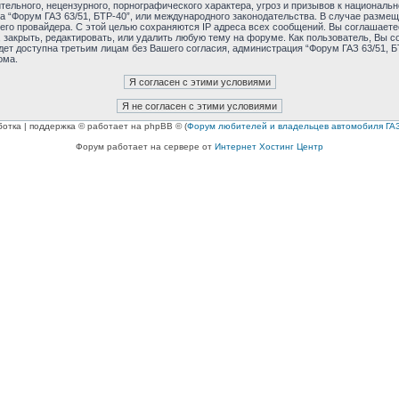
ельного, нецензурного, порнографического характера, угроз и призывов к националь
ма “Форум ГАЗ 63/51, БТР-40”, или международного законодательства. В случае раз
его провайдера. С этой целью сохраняются IP адреса всех сообщений. Вы соглашаетес
 закрыть, редактировать, или удалить любую тему на форуме. Как пользователь, Вы с
дет доступна третьим лицам без Вашего согласия, администрация “Форум ГАЗ 63/51, БТ
ома.
ботка | поддержка © работает на phpBB © (
Форум любителей и владельцев автомобиля ГАЗ
Форум работает на сервере от
Интернет Хостинг Центр