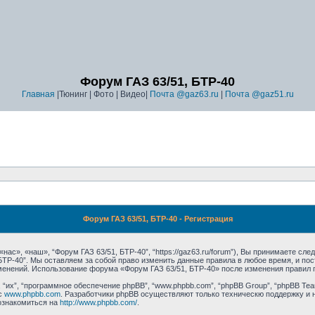
Форум ГАЗ 63/51, БТР-40
Главная
|Тюнинг | Фото | Видео|
Почта @gaz63.ru
|
Почта @gaz51.ru
Форум ГАЗ 63/51, БТР-40 - Регистрация
ас», «наш», “Форум ГАЗ 63/51, БТР-40”, “https://gaz63.ru/forum”), Вы принимаете сл
 БТР-40”. Мы оставляем за собой право изменить данные правила в любое время, и п
зменений. Использование форума «Форум ГАЗ 63/51, БТР-40» после изменения правил 
их”, “программное обеспечение phpBB”, “www.phpbb.com”, “phpBB Group”, “phpBB Tea
с
www.phpbb.com
. Разработчики phpBB осуществляют только техническю поддержку и 
ознакомиться на
http://www.phpbb.com/
.