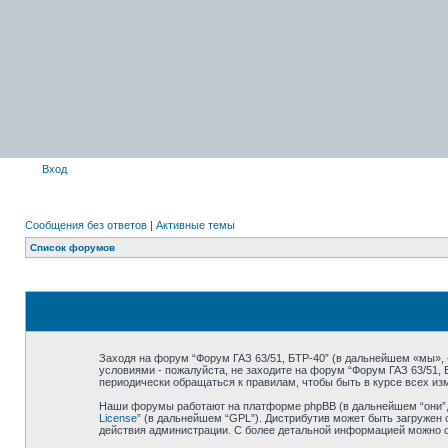
Вход
Сообщения без ответов
|
Активные темы
Список форумов
Заходя на форум “Форум ГАЗ 63/51, БТР-40” (в дальнейшем «мы», «н
условиями - пожалуйста, не заходите на форум “Форум ГАЗ 63/51,
периодически обращаться к правилам, чтобы быть в курсе всех и
Наши форумы работают на платформе phpBB (в дальнейшем “они”, “
License
” (в дальнейшем “GPL”). Дистрибутив может быть загружен 
действия администрации. С более детальной информацией можно 