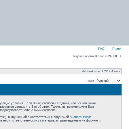
FAQ
Поиск
Текущее время: 07 авг 2026, 08:01
Часовой пояс: UTC + 4 часа
Язык:
едующие условия. Если Вы не согласны с одним, или несколькими
остараемся уведомить Вас об этом. Также, мы рекомендуем Вам
подразумевает Ваше с ними согласие.
ms”), выпущенной в соответствии с лицензией “
General Public
не несут ответственности за материалы, размещенные на форуме и