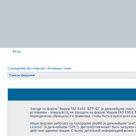
Вход
Сообщения без ответов
|
Активные темы
Список форумов
Заходя на форум “Форум ГАЗ 63/51, БТР-40” (в дальнейшем «мы», «н
условиями - пожалуйста, не заходите на форум “Форум ГАЗ 63/51,
периодически обращаться к правилам, чтобы быть в курсе всех и
Наши форумы работают на платформе phpBB (в дальнейшем “они”, “
License
” (в дальнейшем “GPL”). Дистрибутив может быть загружен 
действия администрации. С более детальной информацией можно 