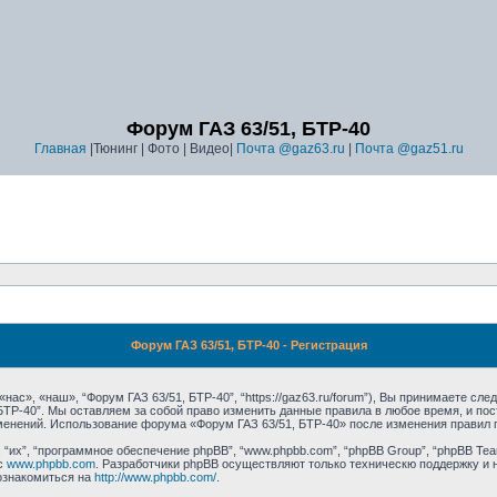
Форум ГАЗ 63/51, БТР-40
Главная
|Тюнинг | Фото | Видео|
Почта @gaz63.ru
|
Почта @gaz51.ru
Форум ГАЗ 63/51, БТР-40 - Регистрация
ас», «наш», “Форум ГАЗ 63/51, БТР-40”, “https://gaz63.ru/forum”), Вы принимаете сл
 БТР-40”. Мы оставляем за собой право изменить данные правила в любое время, и п
зменений. Использование форума «Форум ГАЗ 63/51, БТР-40» после изменения правил 
их”, “программное обеспечение phpBB”, “www.phpbb.com”, “phpBB Group”, “phpBB Tea
с
www.phpbb.com
. Разработчики phpBB осуществляют только техническю поддержку и 
ознакомиться на
http://www.phpbb.com/
.