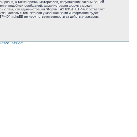
ной розни, а также прочих материалов, нарушаюших законы Вашей
мещения подобных сообщений, администрация форума может
ь с тем, что администрация “Форум ГАЗ 63/51, БТР-40” оставляет
оглашаетесь с тем, что вся указанная Вами информация будет
Р-40” и phpBB не несут ответственности за действия хакеров,
 63/51, БТР-40
)