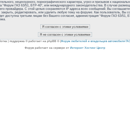
ельного, нецензурного, порнографического характера, угроз и призывов к националь
ма “Форум ГАЗ 63/51, БТР-40”, или международного законодательства. В случае раз
его провайдера. С этой целью сохраняются IP адреса всех сообщений. Вы соглашаетес
 закрыть, редактировать, или удалить любую тему на форуме. Как пользователь, Вы с
дет доступна третьим лицам без Вашего согласия, администрация “Форум ГАЗ 63/51, БТ
ома.
ботка | поддержка © работает на phpBB © (
Форум любителей и владельцев автомобиля ГАЗ
Форум работает на сервере от
Интернет Хостинг Центр