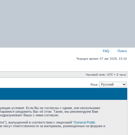
FAQ
Поиск
Текущее время: 07 авг 2026, 15:16
Часовой пояс: UTC + 4 часа
Язык:
едующие условия. Если Вы не согласны с одним, или несколькими
остараемся уведомить Вас об этом. Также, мы рекомендуем Вам
подразумевает Ваше с ними согласие.
ms”), выпущенной в соответствии с лицензией “
General Public
не несут ответственности за материалы, размещенные на форуме и