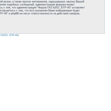
ной розни, а также прочих материалов, нарушаюших законы Вашей
мещения подобных сообщений, администрация форума может
ь с тем, что администрация “Форум ГАЗ 63/51, БТР-40” оставляет
оглашаетесь с тем, что вся указанная Вами информация будет
Р-40” и phpBB не несут ответственности за действия хакеров,
 63/51, БТР-40
)