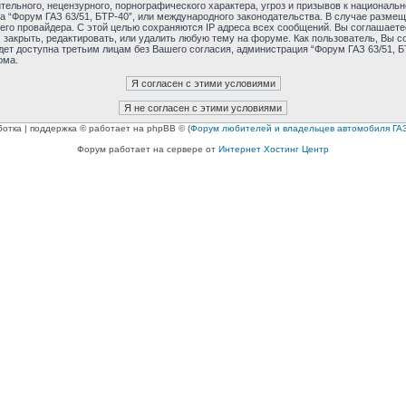
ельного, нецензурного, порнографического характера, угроз и призывов к националь
ма “Форум ГАЗ 63/51, БТР-40”, или международного законодательства. В случае раз
его провайдера. С этой целью сохраняются IP адреса всех сообщений. Вы соглашаетес
 закрыть, редактировать, или удалить любую тему на форуме. Как пользователь, Вы с
дет доступна третьим лицам без Вашего согласия, администрация “Форум ГАЗ 63/51, БТ
ома.
ботка | поддержка © работает на phpBB © (
Форум любителей и владельцев автомобиля ГАЗ
Форум работает на сервере от
Интернет Хостинг Центр