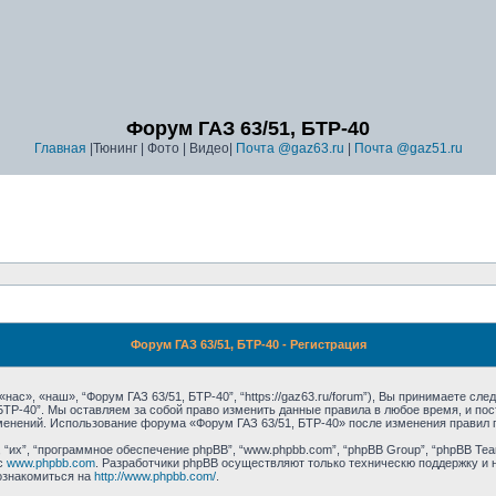
Форум ГАЗ 63/51, БТР-40
Главная
|Тюнинг | Фото | Видео|
Почта @gaz63.ru
|
Почта @gaz51.ru
Форум ГАЗ 63/51, БТР-40 - Регистрация
ас», «наш», “Форум ГАЗ 63/51, БТР-40”, “https://gaz63.ru/forum”), Вы принимаете сл
 БТР-40”. Мы оставляем за собой право изменить данные правила в любое время, и п
зменений. Использование форума «Форум ГАЗ 63/51, БТР-40» после изменения правил 
их”, “программное обеспечение phpBB”, “www.phpbb.com”, “phpBB Group”, “phpBB Tea
с
www.phpbb.com
. Разработчики phpBB осуществляют только техническю поддержку и 
ознакомиться на
http://www.phpbb.com/
.