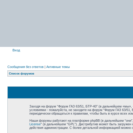
Вход
Сообщения без ответов
|
Активные темы
Список форумов
Заходя на форум “Форум ГАЗ 63/51, БТР-40” (в дальнейшем «мы», «н
условиями - пожалуйста, не заходите на форум “Форум ГАЗ 63/51,
периодически обращаться к правилам, чтобы быть в курсе всех и
Наши форумы работают на платформе phpBB (в дальнейшем “они”, “
License
” (в дальнейшем “GPL”). Дистрибутив может быть загружен 
действия администрации. С более детальной информацией можно 