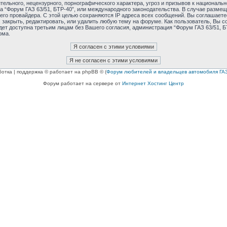
ельного, нецензурного, порнографического характера, угроз и призывов к националь
ма “Форум ГАЗ 63/51, БТР-40”, или международного законодательства. В случае раз
его провайдера. С этой целью сохраняются IP адреса всех сообщений. Вы соглашаетес
 закрыть, редактировать, или удалить любую тему на форуме. Как пользователь, Вы с
дет доступна третьим лицам без Вашего согласия, администрация “Форум ГАЗ 63/51, БТ
ома.
ботка | поддержка © работает на phpBB © (
Форум любителей и владельцев автомобиля ГАЗ
Форум работает на сервере от
Интернет Хостинг Центр