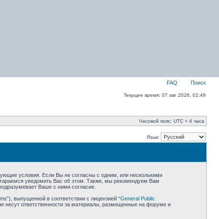
FAQ
Поиск
Текущее время: 07 авг 2026, 02:49
Часовой пояс: UTC + 4 часа
Язык:
едующие условия. Если Вы не согласны с одним, или несколькими
остараемся уведомить Вас об этом. Также, мы рекомендуем Вам
подразумевает Ваше с ними согласие.
ms”), выпущенной в соответствии с лицензией “
General Public
не несут ответственности за материалы, размещенные на форуме и