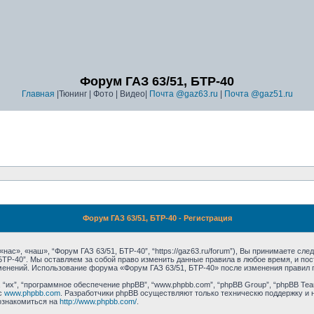
Форум ГАЗ 63/51, БТР-40
Главная
|Тюнинг | Фото | Видео|
Почта @gaz63.ru
|
Почта @gaz51.ru
Форум ГАЗ 63/51, БТР-40 - Регистрация
ас», «наш», “Форум ГАЗ 63/51, БТР-40”, “https://gaz63.ru/forum”), Вы принимаете сл
 БТР-40”. Мы оставляем за собой право изменить данные правила в любое время, и п
зменений. Использование форума «Форум ГАЗ 63/51, БТР-40» после изменения правил 
их”, “программное обеспечение phpBB”, “www.phpbb.com”, “phpBB Group”, “phpBB Tea
с
www.phpbb.com
. Разработчики phpBB осуществляют только техническю поддержку и 
ознакомиться на
http://www.phpbb.com/
.