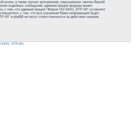
ной розни, а также прочих материалов, нарушаюших законы Вашей
мещения подобных сообщений, администрация форума может
ь с тем, что администрация “Форум ГАЗ 63/51, БТР-40” оставляет
оглашаетесь с тем, что вся указанная Вами информация будет
Р-40” и phpBB не несут ответственности за действия хакеров,
 63/51, БТР-40
)