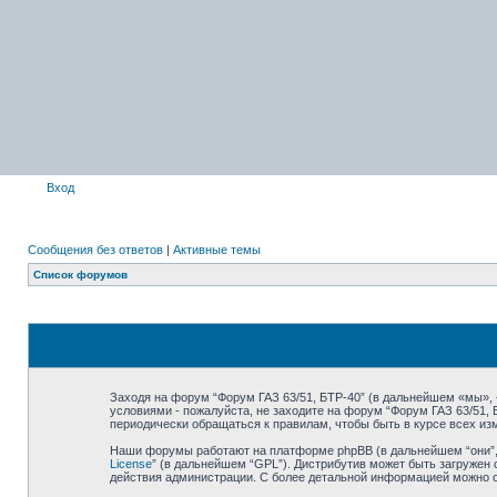
Вход
Сообщения без ответов
|
Активные темы
Список форумов
Заходя на форум “Форум ГАЗ 63/51, БТР-40” (в дальнейшем «мы», «н
условиями - пожалуйста, не заходите на форум “Форум ГАЗ 63/51,
периодически обращаться к правилам, чтобы быть в курсе всех и
Наши форумы работают на платформе phpBB (в дальнейшем “они”, “
License
” (в дальнейшем “GPL”). Дистрибутив может быть загружен 
действия администрации. С более детальной информацией можно 