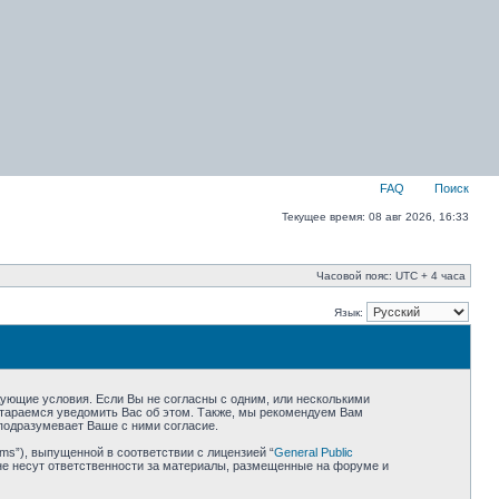
FAQ
Поиск
Текущее время: 08 авг 2026, 16:33
Часовой пояс: UTC + 4 часа
Язык:
едующие условия. Если Вы не согласны с одним, или несколькими
остараемся уведомить Вас об этом. Также, мы рекомендуем Вам
подразумевает Ваше с ними согласие.
ms”), выпущенной в соответствии с лицензией “
General Public
не несут ответственности за материалы, размещенные на форуме и