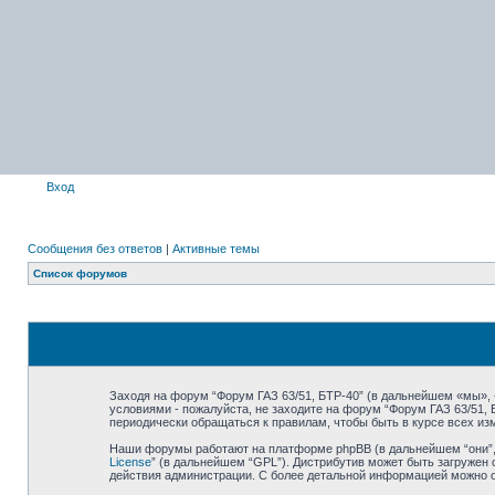
Вход
Сообщения без ответов
|
Активные темы
Список форумов
Заходя на форум “Форум ГАЗ 63/51, БТР-40” (в дальнейшем «мы», «н
условиями - пожалуйста, не заходите на форум “Форум ГАЗ 63/51,
периодически обращаться к правилам, чтобы быть в курсе всех и
Наши форумы работают на платформе phpBB (в дальнейшем “они”, “
License
” (в дальнейшем “GPL”). Дистрибутив может быть загружен 
действия администрации. С более детальной информацией можно 