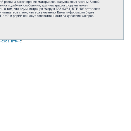
ной розни, а также прочих материалов, нарушаюших законы Вашей
мещения подобных сообщений, администрация форума может
ь с тем, что администрация “Форум ГАЗ 63/51, БТР-40” оставляет
оглашаетесь с тем, что вся указанная Вами информация будет
Р-40” и phpBB не несут ответственности за действия хакеров,
 63/51, БТР-40
)