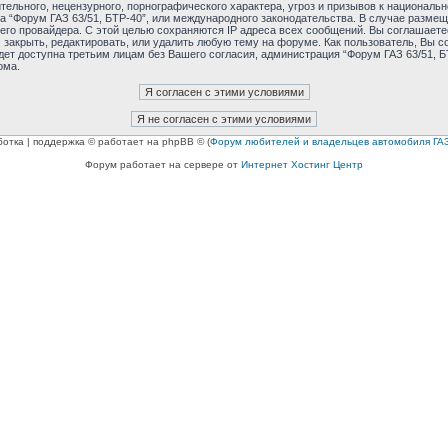
ельного, нецензурного, порнографического характера, угроз и призывов к националь
ма “Форум ГАЗ 63/51, БТР-40”, или международного законодательства. В случае раз
его провайдера. С этой целью сохраняются IP адреса всех сообщений. Вы соглашаетес
 закрыть, редактировать, или удалить любую тему на форуме. Как пользователь, Вы с
дет доступна третьим лицам без Вашего согласия, администрация “Форум ГАЗ 63/51, БТ
ома.
ботка | поддержка © работает на phpBB © (
Форум любителей и владельцев автомобиля ГАЗ
Форум работает на сервере от
Интернет Хостинг Центр