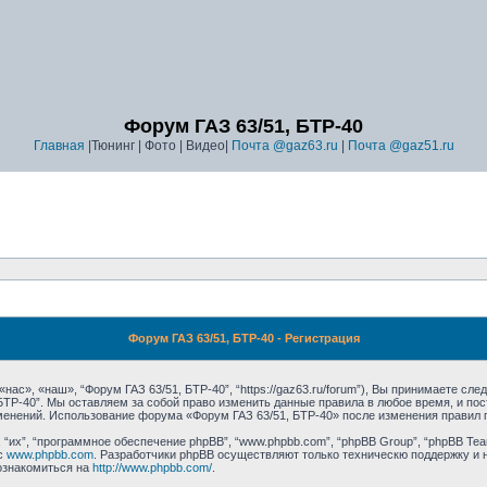
Форум ГАЗ 63/51, БТР-40
Главная
|Тюнинг | Фото | Видео|
Почта @gaz63.ru
|
Почта @gaz51.ru
Форум ГАЗ 63/51, БТР-40 - Регистрация
ас», «наш», “Форум ГАЗ 63/51, БТР-40”, “https://gaz63.ru/forum”), Вы принимаете сл
 БТР-40”. Мы оставляем за собой право изменить данные правила в любое время, и п
зменений. Использование форума «Форум ГАЗ 63/51, БТР-40» после изменения правил 
их”, “программное обеспечение phpBB”, “www.phpbb.com”, “phpBB Group”, “phpBB Tea
с
www.phpbb.com
. Разработчики phpBB осуществляют только техническю поддержку и 
ознакомиться на
http://www.phpbb.com/
.