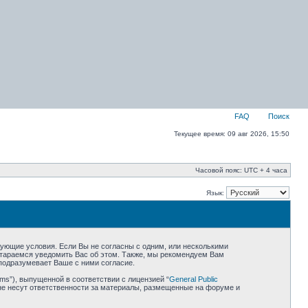
FAQ
Поиск
Текущее время: 09 авг 2026, 15:50
Часовой пояс: UTC + 4 часа
Язык:
едующие условия. Если Вы не согласны с одним, или несколькими
остараемся уведомить Вас об этом. Также, мы рекомендуем Вам
подразумевает Ваше с ними согласие.
ms”), выпущенной в соответствии с лицензией “
General Public
не несут ответственности за материалы, размещенные на форуме и