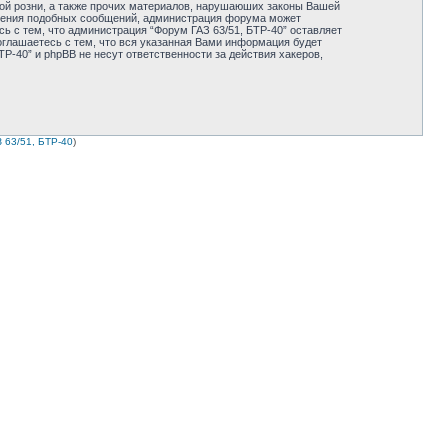
ной розни, а также прочих материалов, нарушаюших законы Вашей
мещения подобных сообщений, администрация форума может
ь с тем, что администрация “Форум ГАЗ 63/51, БТР-40” оставляет
оглашаетесь с тем, что вся указанная Вами информация будет
Р-40” и phpBB не несут ответственности за действия хакеров,
 63/51, БТР-40
)