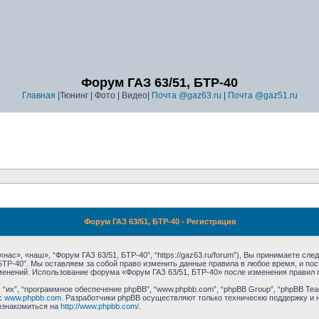
Форум ГАЗ 63/51, БТР-40
Главная
|Тюнинг | Фото | Видео|
Почта @gaz63.ru
|
Почта @gaz51.ru
Форум ГАЗ 63/51, БТР-40 - Регистрация
ас», «наш», “Форум ГАЗ 63/51, БТР-40”, “https://gaz63.ru/forum”), Вы принимаете сл
 БТР-40”. Мы оставляем за собой право изменить данные правила в любое время, и п
зменений. Использование форума «Форум ГАЗ 63/51, БТР-40» после изменения правил 
их”, “программное обеспечение phpBB”, “www.phpbb.com”, “phpBB Group”, “phpBB Tea
с
www.phpbb.com
. Разработчики phpBB осуществляют только техническю поддержку и 
ознакомиться на
http://www.phpbb.com/
.