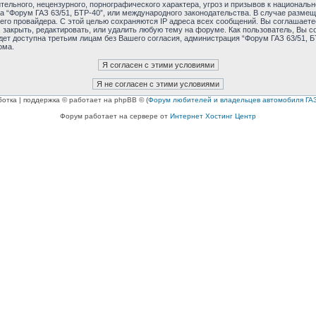
ельного, нецензурного, порнографического характера, угроз и призывов к националь
ма “Форум ГАЗ 63/51, БТР-40”, или международного законодательства. В случае раз
его провайдера. С этой целью сохраняются IP адреса всех сообщений. Вы соглашаетес
 закрыть, редактировать, или удалить любую тему на форуме. Как пользователь, Вы с
дет доступна третьим лицам без Вашего согласия, администрация “Форум ГАЗ 63/51, БТ
ома.
ботка | поддержка © работает на phpBB © (
Форум любителей и владельцев автомобиля ГАЗ
Форум работает на сервере от
Интернет Хостинг Центр