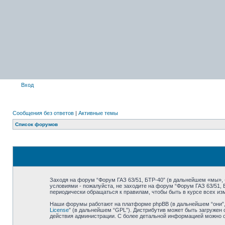
Вход
Сообщения без ответов
|
Активные темы
Список форумов
Заходя на форум “Форум ГАЗ 63/51, БТР-40” (в дальнейшем «мы», «н
условиями - пожалуйста, не заходите на форум “Форум ГАЗ 63/51,
периодически обращаться к правилам, чтобы быть в курсе всех и
Наши форумы работают на платформе phpBB (в дальнейшем “они”, “
License
” (в дальнейшем “GPL”). Дистрибутив может быть загружен 
действия администрации. С более детальной информацией можно 