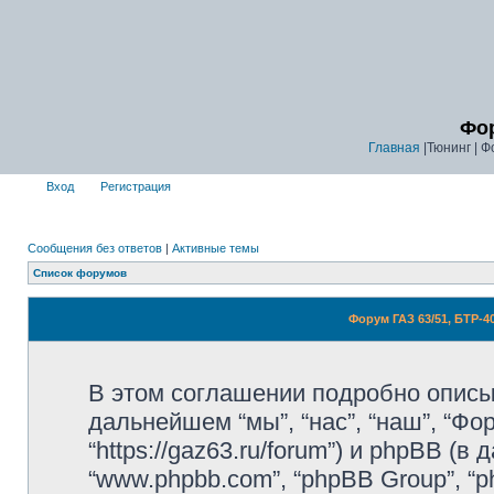
Фор
Главная
|Тюнинг | Ф
Вход
Регистрация
Сообщения без ответов
|
Активные темы
Список форумов
Форум ГАЗ 63/51, БТР-
В этом соглашении подробно описыв
дальнейшем “мы”, “нас”, “наш”, “Фор
“https://gaz63.ru/forum”) и phpBB (в 
“www.phpbb.com”, “phpBB Group”, 