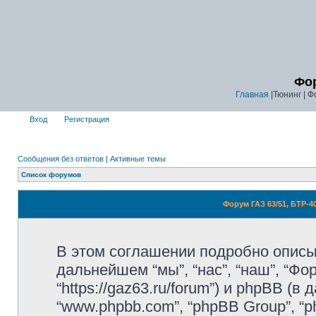
Фор
Главная
|Тюнинг | Ф
Вход
Регистрация
Сообщения без ответов
|
Активные темы
Список форумов
Форум ГАЗ 63/51, БТР-
В этом соглашении подробно описыв
дальнейшем “мы”, “нас”, “наш”, “Фор
“https://gaz63.ru/forum”) и phpBB (в 
“www.phpbb.com”, “phpBB Group”, 