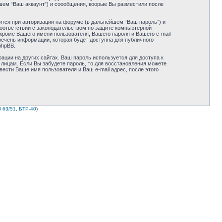
шем “Ваш аккаунт”) и соообщения, коорые Вы разместили после
ится при авторизации на форуме (в дальнейшем “Ваш пароль”) и
соответствии с законодательством по защите компьютерной
кроме Вашего имени пользователя, Вашего пароля и Вашего e-mail
речень информации, которая будет доступна для публичного
phpBB.
ации на других сайтах. Ваш пароль используется для доступа к
м лицам. Если Вы забудете пароль, то для восстановления можете
сти Ваше имя пользователя и Ваш e-mail адрес, после этого
k
.
 63/51, БТР-40
)