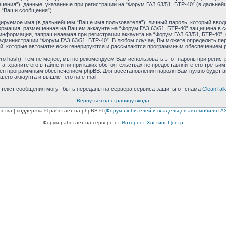
ния”), данные, указанные при регистрации на “Форум ГАЗ 63/51, БТР-40” (в дальней
 “Ваши сообщения”).
ируемое имя (в дальнейшем “Ваше имя пользователя”), личный пароль, который ввод
формация, размещенная на Вашем аккаунте на “Форум ГАЗ 63/51, БТР-40” защищена в 
нформация, запрашиваемая при регистрации аккаунта на “Форум ГАЗ 63/51, БТР-40”, 
дминистрации “Форум ГАЗ 63/51, БТР-40”. В любом случае, Вы можете определить пе
ний, которые автоматически генерируются и рассылаются программным обеспечением 
 hash). Тем не менее, мы не рекомендуем Вам использовать этот пароль при регистр
а, храните его в тайне и ни при каких обстоятельствах не предоставляйте его третьи
ен программным обеспечением phpBB. Для восстановления пароля Вам нужно будет вве
го аккаунта и вышлет его на e-mail.
и текст сообщения могут быть переданы на сервера сервиса защиты от спама
CleanTal
Вернуться на страницу входа
ботка | поддержка © работает на phpBB © (
Форум любителей и владельцев автомобиля ГАЗ
Форум работает на сервере от
Интернет Хостинг Центр