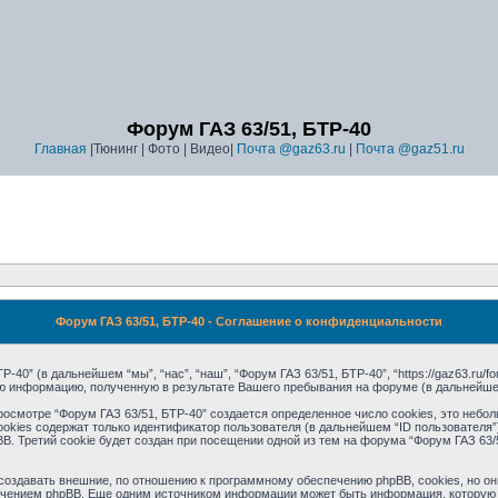
Форум ГАЗ 63/51, БТР-40
Главная
|Тюнинг | Фото | Видео|
Почта @gaz63.ru
|
Почта @gaz51.ru
Форум ГАЗ 63/51, БТР-40 - Соглашение о конфиденциальности
0” (в дальнейшем “мы”, “нас”, “наш”, “Форум ГАЗ 63/51, БТР-40”, “https://gaz63.ru/for
ую информацию, полученную в результате Вашего пребывания на форуме (в дальнейш
осмотре “Форум ГАЗ 63/51, БТР-40” создается определенное число cookies, это неб
okies содержат только идентификатор пользователя (в дальнейшем “ID пользователя”)
Третий cookie будет создан при посещении одной из тем на форума “Форум ГАЗ 63/5
создавать внешние, по отношению к программному обеспечению phpBB, cookies, но они
чением phpBB. Еще одним источником информации может быть информация, которую 