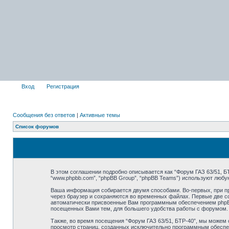
Вход
Регистрация
Сообщения без ответов
|
Активные темы
Список форумов
В этом соглашении подробно описывается как “Форум ГАЗ 63/51, БТР-4
“www.phpbb.com”, “phpBB Group”, “phpBB Teams”) используют люб
Ваша информация собирается двумя способами. Во-первых, при пр
через браузер и сохраняются во временных файлах. Первые две co
автоматически присвоенные Вам программным обеспечением phpBB. 
посещенных Вами тем, для большего удобства работы с форумом.
Также, во время посещения “Форум ГАЗ 63/51, БТР-40”, мы можем 
просмотр страниц, созданных исключительно программным обеспе