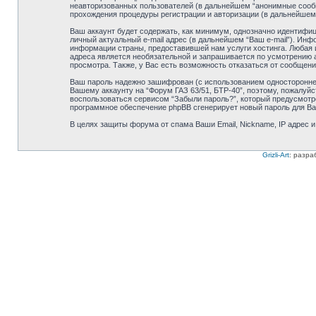
неавторизованных пользователей (в дальнейшем “анонимные сообще
прохождения процедуры регистрации и авторизации (в дальнейшем
Ваш аккаунт будет содержать, как минимум, однозначно идентифиц
личный актуальный e-mail адрес (в дальнейшем “Ваш e-mail”). Ин
информации страны, предоставившей нам услуги хостинга. Любая и
адреса является необязательной и запрашивается по усмотрению а
просмотра. Также, у Вас есть возможность отказаться от сообще
Ваш пароль надежно зашифрован (с использованием одностороннего
Вашему аккаунту на “Форум ГАЗ 63/51, БТР-40”, поэтому, пожалуйст
воспользоваться сервисом “Забыли пароль?”, который предусмотр
программное обеспечение phpBB сгенерирует новый пароль для Ваше
В целях защиты форума от спама Ваши Email, Nickname, IP адрес 
Grizli-Art
: разра