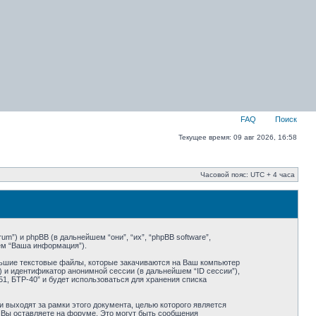
FAQ
Поиск
Текущее время: 09 авг 2026, 16:58
Часовой пояс: UTC + 4 часа
um”) и phpBB (в дальнейшем “они”, “их”, “phpBB software”,
ем “Ваша информация”).
ольшие текстовые файлы, которые закачиваются на Ваш компьютер
 и идентификатор анонимной сессии (в дальнейшем “ID сессии”),
1, БТР-40” и будет использоваться для хранения списка
 выходят за рамки этого документа, целью которого является
Вы оставляете на форуме. Это могут быть сообщения