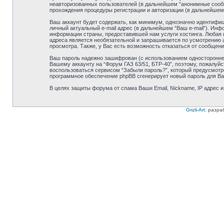
неавторизованных пользователей (в дальнейшем “анонимные сообще
прохождения процедуры регистрации и авторизации (в дальнейшем
Ваш аккаунт будет содержать, как минимум, однозначно идентифиц
личный актуальный e-mail адрес (в дальнейшем “Ваш e-mail”). Ин
информации страны, предоставившей нам услуги хостинга. Любая и
адреса является необязательной и запрашивается по усмотрению а
просмотра. Также, у Вас есть возможность отказаться от сообще
Ваш пароль надежно зашифрован (с использованием одностороннего
Вашему аккаунту на “Форум ГАЗ 63/51, БТР-40”, поэтому, пожалуйст
воспользоваться сервисом “Забыли пароль?”, который предусмотр
программное обеспечение phpBB сгенерирует новый пароль для Ваше
В целях защиты форума от спама Ваши Email, Nickname, IP адрес 
Grizli-Art
: разра