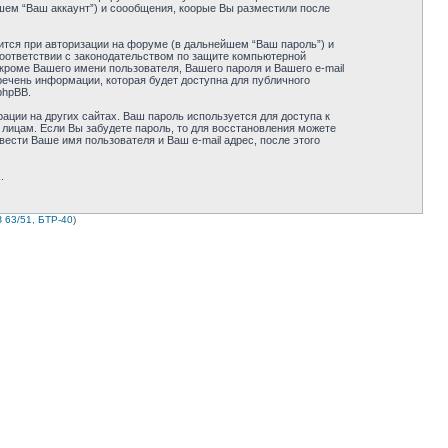
шем “Ваш аккаунт”) и соообщения, коорые Вы разместили после
ится при авторизации на форуме (в дальнейшем “Ваш пароль”) и
соответствии с законодательством по защите компьютерной
кроме Вашего имени пользователя, Вашего пароля и Вашего e-mail
речень информации, которая будет доступна для публичного
phpBB.
ации на других сайтах. Ваш пароль используется для доступа к
м лицам. Если Вы забудете пароль, то для восстановления можете
сти Ваше имя пользователя и Ваш e-mail адрес, после этого
k
.
 63/51, БТР-40
)