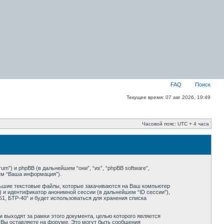
FAQ
Поиск
Текущее время: 07 авг 2026, 19:49
Часовой пояс: UTC + 4 часа
um”) и phpBB (в дальнейшем “они”, “их”, “phpBB software”,
ем “Ваша информация”).
ольшие текстовые файлы, которые закачиваются на Ваш компьютер
 и идентификатор анонимной сессии (в дальнейшем “ID сессии”),
1, БТР-40” и будет использоваться для хранения списка
 выходят за рамки этого документа, целью которого является
Вы оставляете на форуме. Это могут быть сообщения