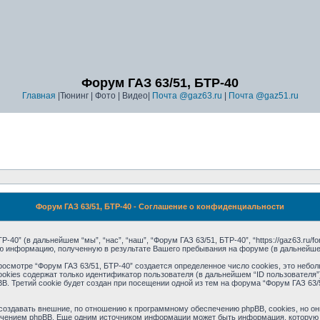
Форум ГАЗ 63/51, БТР-40
Главная
|Тюнинг | Фото | Видео|
Почта @gaz63.ru
|
Почта @gaz51.ru
Форум ГАЗ 63/51, БТР-40 - Соглашение о конфиденциальности
0” (в дальнейшем “мы”, “нас”, “наш”, “Форум ГАЗ 63/51, БТР-40”, “https://gaz63.ru/for
ую информацию, полученную в результате Вашего пребывания на форуме (в дальнейш
осмотре “Форум ГАЗ 63/51, БТР-40” создается определенное число cookies, это неб
okies содержат только идентификатор пользователя (в дальнейшем “ID пользователя”)
Третий cookie будет создан при посещении одной из тем на форума “Форум ГАЗ 63/5
создавать внешние, по отношению к программному обеспечению phpBB, cookies, но они
чением phpBB. Еще одним источником информации может быть информация, которую 