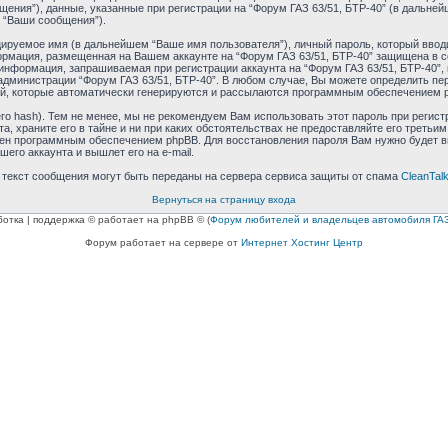
ния”), данные, указанные при регистрации на “Форум ГАЗ 63/51, БТР-40” (в дальней
 “Ваши сообщения”).
ируемое имя (в дальнейшем “Ваше имя пользователя”), личный пароль, который ввод
формация, размещенная на Вашем аккаунте на “Форум ГАЗ 63/51, БТР-40” защищена в 
нформация, запрашиваемая при регистрации аккаунта на “Форум ГАЗ 63/51, БТР-40”, 
дминистрации “Форум ГАЗ 63/51, БТР-40”. В любом случае, Вы можете определить пе
ний, которые автоматически генерируются и рассылаются программным обеспечением 
 hash). Тем не менее, мы не рекомендуем Вам использовать этот пароль при регистр
а, храните его в тайне и ни при каких обстоятельствах не предоставляйте его третьи
ен программным обеспечением phpBB. Для восстановления пароля Вам нужно будет вве
го аккаунта и вышлет его на e-mail.
и текст сообщения могут быть переданы на сервера сервиса защиты от спама
CleanTal
Вернуться на страницу входа
ботка | поддержка © работает на phpBB © (
Форум любителей и владельцев автомобиля ГАЗ
Форум работает на сервере от
Интернет Хостинг Центр