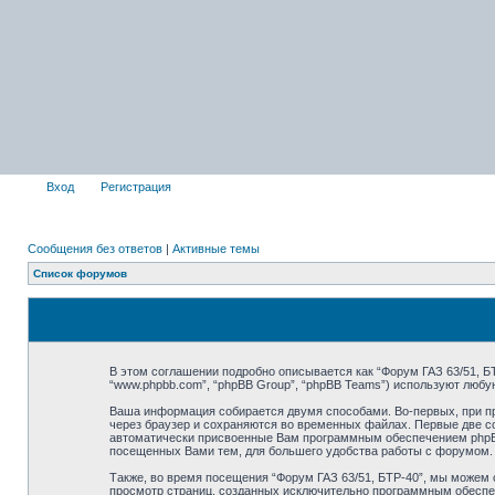
Вход
Регистрация
Сообщения без ответов
|
Активные темы
Список форумов
В этом соглашении подробно описывается как “Форум ГАЗ 63/51, БТР-4
“www.phpbb.com”, “phpBB Group”, “phpBB Teams”) используют люб
Ваша информация собирается двумя способами. Во-первых, при пр
через браузер и сохраняются во временных файлах. Первые две co
автоматически присвоенные Вам программным обеспечением phpBB. 
посещенных Вами тем, для большего удобства работы с форумом.
Также, во время посещения “Форум ГАЗ 63/51, БТР-40”, мы можем 
просмотр страниц, созданных исключительно программным обеспе