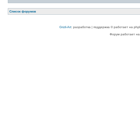
Список форумов
Grizli-Art
: разработка | поддержка © работает на php
Форум работает на