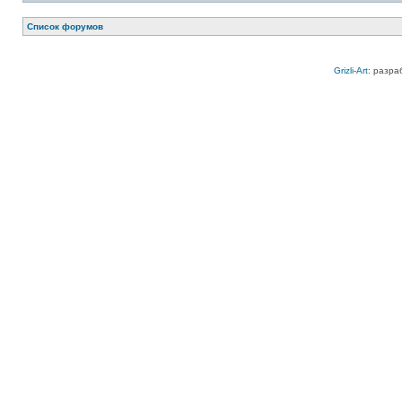
Список форумов
Grizli-Art
: разра