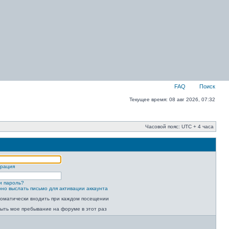
FAQ
Поиск
Текущее время: 08 авг 2026, 07:32
Часовой пояс: UTC + 4 часа
трация
и пароль?
но выслать письмо для активации аккаунта
оматически входить при каждом посещении
ыть мое пребывание на форуме в этот раз