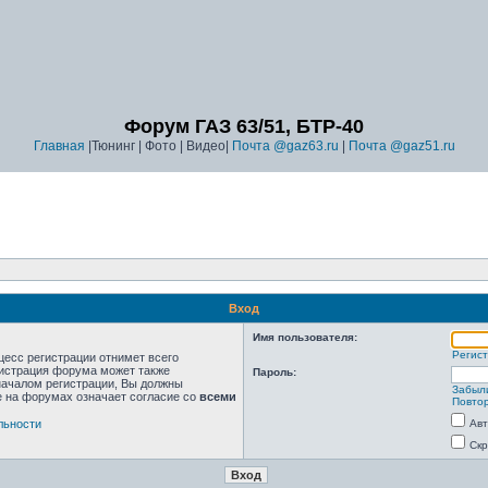
Форум ГАЗ 63/51, БТР-40
Главная
|Тюнинг | Фото | Видео|
Почта @gaz63.ru
|
Почта @gaz51.ru
Вход
Имя пользователя:
Регис
цесс регистрации отнимет всего
нистрация форума может также
Пароль:
началом регистрации, Вы должны
Забыл
е на форумах означает согласие со
всеми
Повтор
льности
Авт
Скр