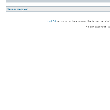
Список форумов
Grizli-Art
: разработка | поддержка © работает на php
Форум работает на