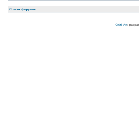
Список форумов
Grizli-Art
: разра