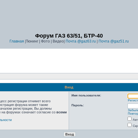
Форум ГАЗ 63/51, БТР-40
Главная
|Тюнинг | Фото | Видео|
Почта @gaz63.ru
|
Почта @gaz51.ru
Вход
Имя пользователя:
Регис
цесс регистрации отнимет всего
нистрация форума может также
Пароль:
началом регистрации, Вы должны
Забыл
е на форумах означает согласие со
всеми
Повтор
льности
Авт
Скр