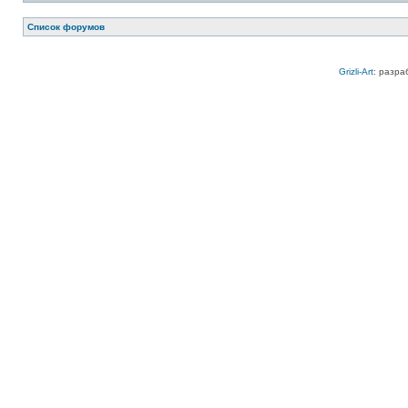
Список форумов
Grizli-Art
: разра