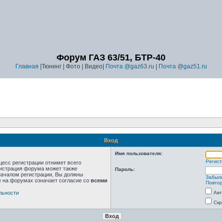
Форум ГАЗ 63/51, БТР-40
Главная
|Тюнинг | Фото | Видео|
Почта @gaz63.ru
|
Почта @gaz51.ru
Вход
Имя пользователя:
Регис
цесс регистрации отнимет всего
нистрация форума может также
Пароль:
началом регистрации, Вы должны
Забыл
е на форумах означает согласие со
всеми
Повтор
льности
Авт
Скр