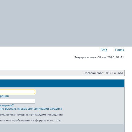
FAQ
Поиск
Текущее время: 08 авг 2026, 02:41
Часовой пояс: UTC + 4 часа
трация
и пароль?
но выслать письмо для активации аккаунта
оматически входить при каждом посещении
ыть мое пребывание на форуме в этот раз