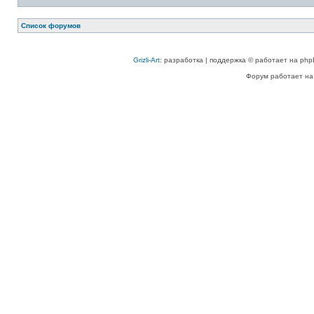
Список форумов
Grizli-Art
: разработка | поддержка © работает на php
Форум работает на