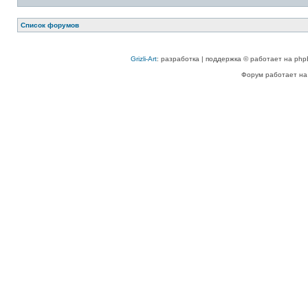
Список форумов
Grizli-Art
: разработка | поддержка © работает на php
Форум работает на