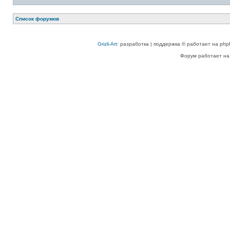
Список форумов
Grizli-Art
: разработка | поддержка © работает на php
Форум работает на