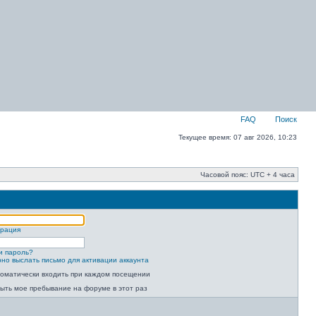
FAQ
Поиск
Текущее время: 07 авг 2026, 10:23
Часовой пояс: UTC + 4 часа
трация
и пароль?
но выслать письмо для активации аккаунта
оматически входить при каждом посещении
ыть мое пребывание на форуме в этот раз