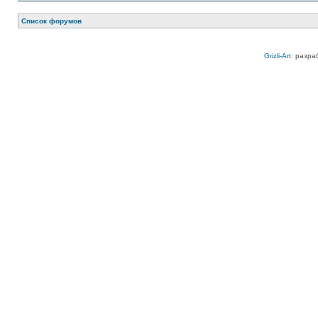
Список форумов
Grizli-Art
: разра