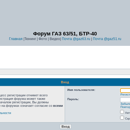
Форум ГАЗ 63/51, БТР-40
Главная
|Тюнинг | Фото | Видео|
Почта @gaz63.ru
|
Почта @gaz51.ru
Вход
Имя пользователя:
Регис
цесс регистрации отнимет всего
нистрация форума может также
Пароль:
началом регистрации, Вы должны
Забыл
е на форумах означает согласие со
всеми
Повтор
льности
Авт
Скр