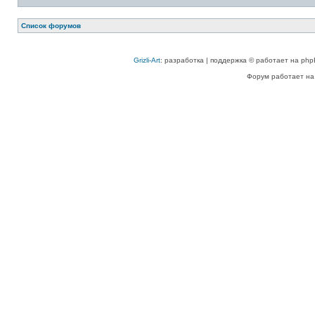
Список форумов
Grizli-Art
: разработка | поддержка © работает на php
Форум работает на