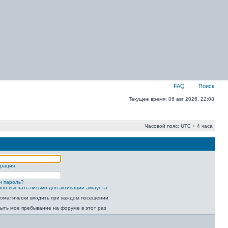
FAQ
Поиск
Текущее время: 06 авг 2026, 22:08
Часовой пояс: UTC + 4 часа
трация
и пароль?
но выслать письмо для активации аккаунта
оматически входить при каждом посещении
ыть мое пребывание на форуме в этот раз