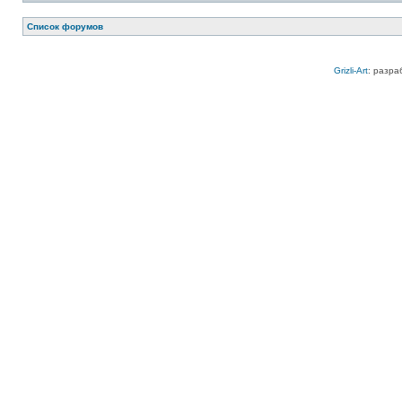
Список форумов
Grizli-Art
: разра