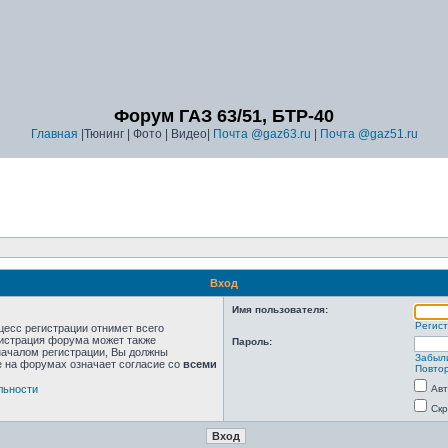
Форум ГАЗ 63/51, БТР-40
Главная
|Тюнинг | Фото | Видео|
Почта @gaz63.ru
|
Почта @gaz51.ru
Вход
Имя пользователя:
Регис
цесс регистрации отнимет всего
нистрация форума может также
Пароль:
началом регистрации, Вы должны
Забыл
е на форумах означает согласие со
всеми
Повтор
льности
Авт
Скр