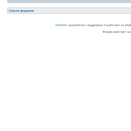
Список форумов
Grizli-Art
: разработка | поддержка © работает на php
Форум работает на