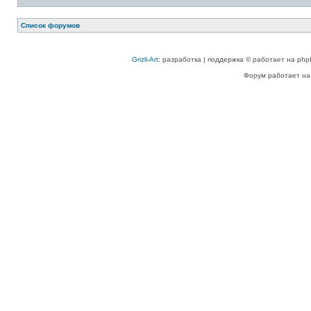
Список форумов
Grizli-Art
: разработка | поддержка © работает на php
Форум работает на