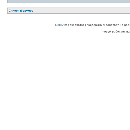
Список форумов
Grizli-Art
: разработка | поддержка © работает на php
Форум работает на