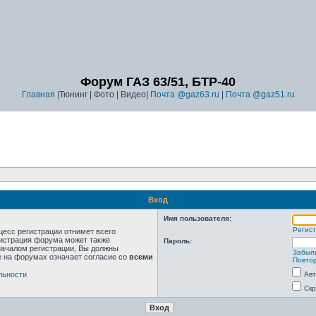
Форум ГАЗ 63/51, БТР-40
Главная
|Тюнинг | Фото | Видео|
Почта @gaz63.ru
|
Почта @gaz51.ru
Вход
Имя пользователя:
Регис
цесс регистрации отнимет всего
нистрация форума может также
Пароль:
началом регистрации, Вы должны
Забыл
е на форумах означает согласие со
всеми
Повтор
льности
Авт
Скр