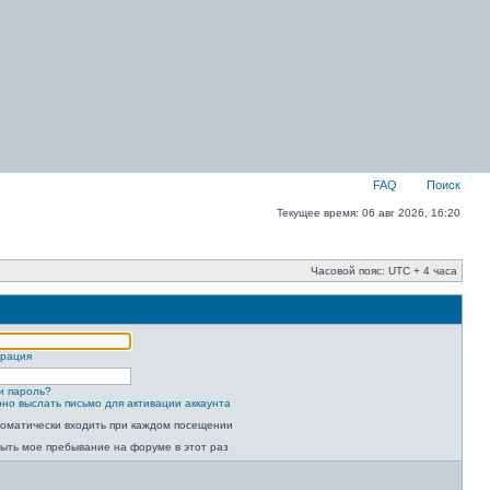
FAQ
Поиск
Текущее время: 06 авг 2026, 16:20
Часовой пояс: UTC + 4 часа
трация
и пароль?
но выслать письмо для активации аккаунта
оматически входить при каждом посещении
ыть мое пребывание на форуме в этот раз