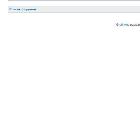
Список форумов
Grizli-Art
: разра