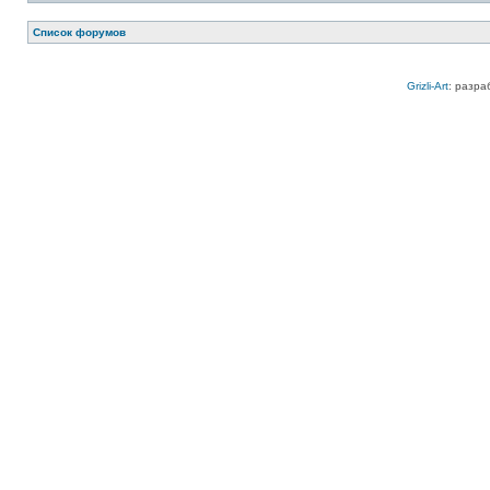
Список форумов
Grizli-Art
: разра