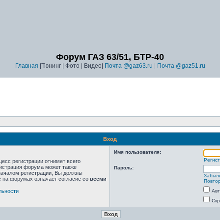
Форум ГАЗ 63/51, БТР-40
Главная
|Тюнинг | Фото | Видео|
Почта @gaz63.ru
|
Почта @gaz51.ru
Вход
Имя пользователя:
Регис
цесс регистрации отнимет всего
нистрация форума может также
Пароль:
началом регистрации, Вы должны
Забыл
е на форумах означает согласие со
всеми
Повтор
льности
Авт
Скр