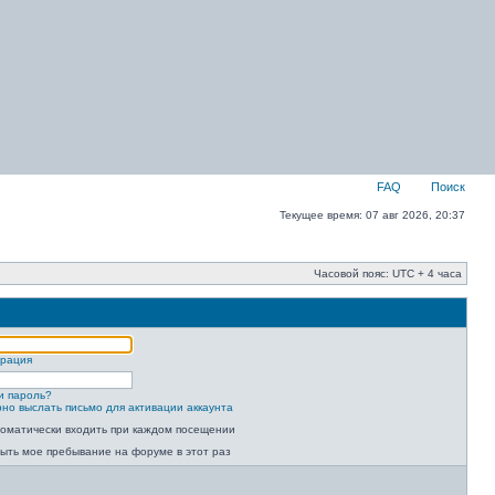
FAQ
Поиск
Текущее время: 07 авг 2026, 20:37
Часовой пояс: UTC + 4 часа
трация
и пароль?
но выслать письмо для активации аккаунта
оматически входить при каждом посещении
ыть мое пребывание на форуме в этот раз