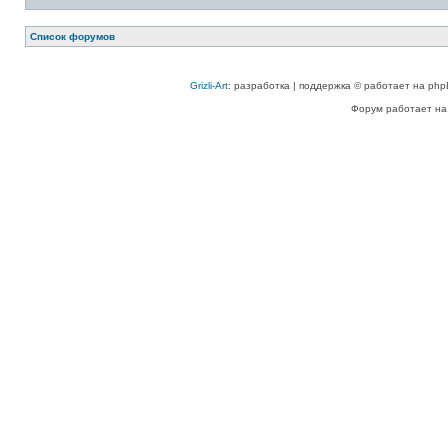
Список форумов
Grizli-Art
: разработка | поддержка © работает на php
Форум работает на