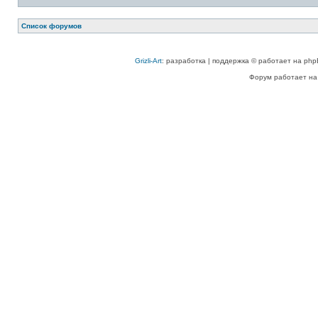
Список форумов
Grizli-Art
: разработка | поддержка © работает на php
Форум работает на