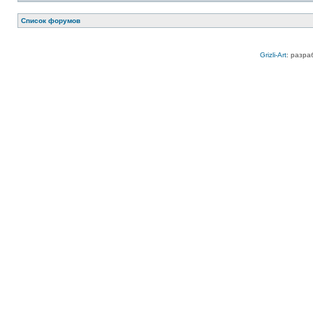
Список форумов
Grizli-Art
: разра