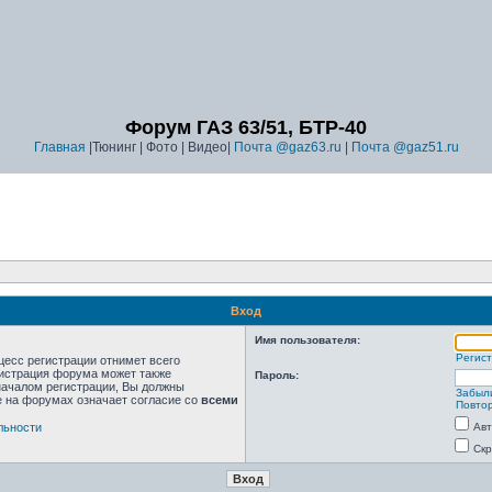
Форум ГАЗ 63/51, БТР-40
Главная
|Тюнинг | Фото | Видео|
Почта @gaz63.ru
|
Почта @gaz51.ru
Вход
Имя пользователя:
Регис
цесс регистрации отнимет всего
нистрация форума может также
Пароль:
началом регистрации, Вы должны
Забыл
е на форумах означает согласие со
всеми
Повтор
льности
Авт
Скр