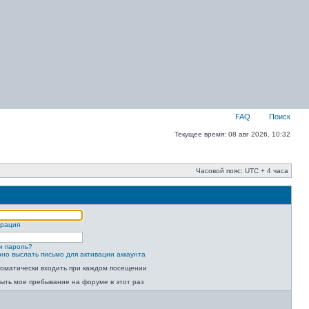
FAQ
Поиск
Текущее время: 08 авг 2026, 10:32
Часовой пояс: UTC + 4 часа
трация
и пароль?
но выслать письмо для активации аккаунта
оматически входить при каждом посещении
ыть мое пребывание на форуме в этот раз