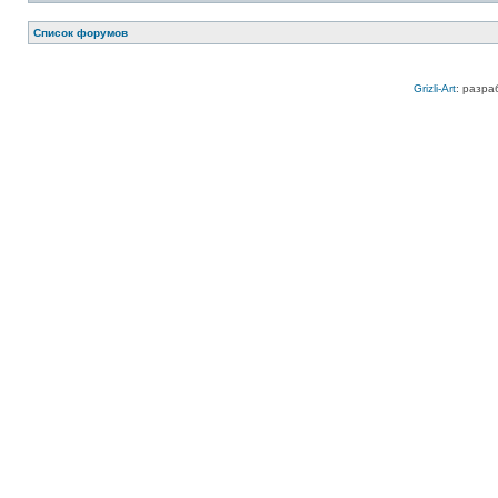
Список форумов
Grizli-Art
: разра