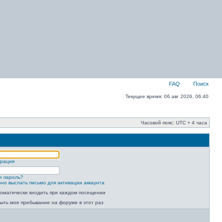
FAQ
Поиск
Текущее время: 06 авг 2026, 06:40
Часовой пояс: UTC + 4 часа
трация
и пароль?
но выслать письмо для активации аккаунта
оматически входить при каждом посещении
ыть мое пребывание на форуме в этот раз