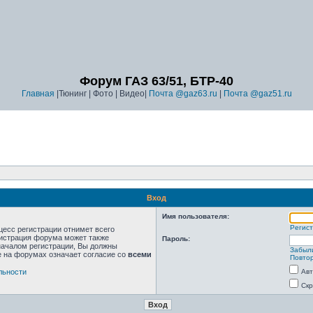
Форум ГАЗ 63/51, БТР-40
Главная
|Тюнинг | Фото | Видео|
Почта @gaz63.ru
|
Почта @gaz51.ru
Вход
Имя пользователя:
Регис
цесс регистрации отнимет всего
нистрация форума может также
Пароль:
началом регистрации, Вы должны
Забыл
е на форумах означает согласие со
всеми
Повтор
льности
Авт
Скр