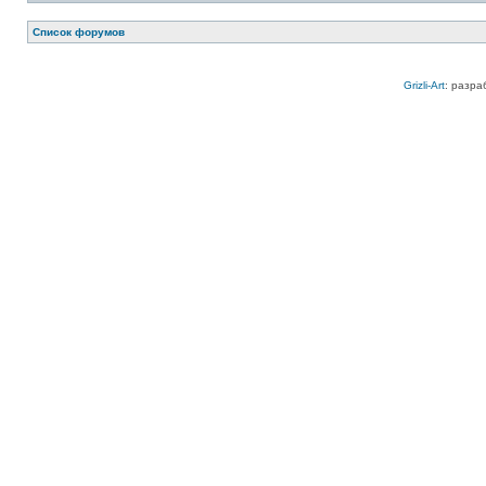
Список форумов
Grizli-Art
: разра