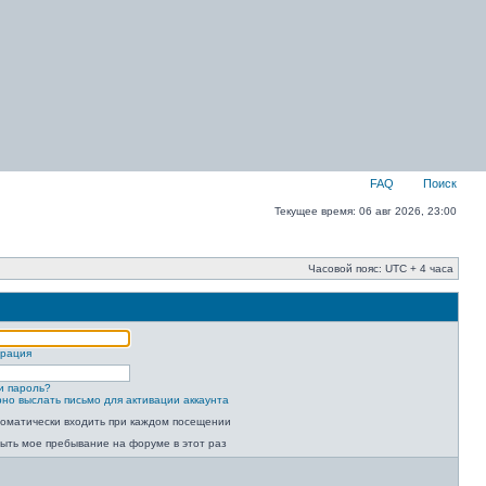
FAQ
Поиск
Текущее время: 06 авг 2026, 23:00
Часовой пояс: UTC + 4 часа
трация
и пароль?
но выслать письмо для активации аккаунта
оматически входить при каждом посещении
ыть мое пребывание на форуме в этот раз