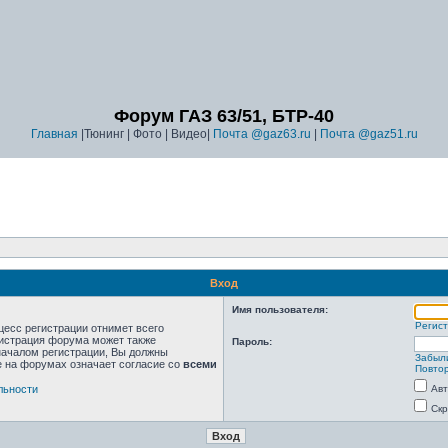
Форум ГАЗ 63/51, БТР-40
Главная
|Тюнинг | Фото | Видео|
Почта @gaz63.ru
|
Почта @gaz51.ru
Вход
Имя пользователя:
Регис
цесс регистрации отнимет всего
нистрация форума может также
Пароль:
началом регистрации, Вы должны
Забыл
е на форумах означает согласие со
всеми
Повтор
льности
Авт
Скр