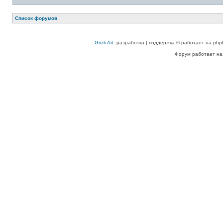
Список форумов
Grizli-Art
: разработка | поддержка © работает на php
Форум работает на