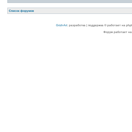
Список форумов
Grizli-Art
: разработка | поддержка © работает на php
Форум работает на