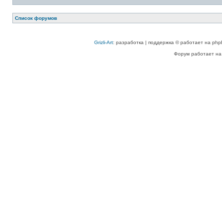
Список форумов
Grizli-Art
: разработка | поддержка © работает на php
Форум работает на