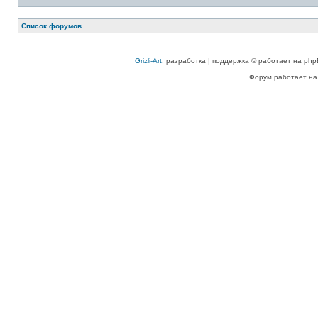
Список форумов
Grizli-Art
: разработка | поддержка © работает на php
Форум работает на