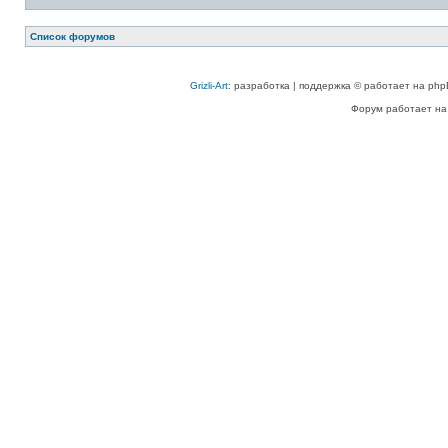
Список форумов
Grizli-Art
: разработка | поддержка © работает на php
Форум работает на