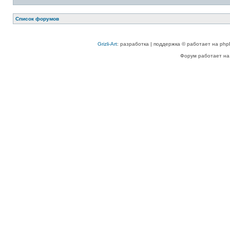
Список форумов
Grizli-Art
: разработка | поддержка © работает на php
Форум работает на