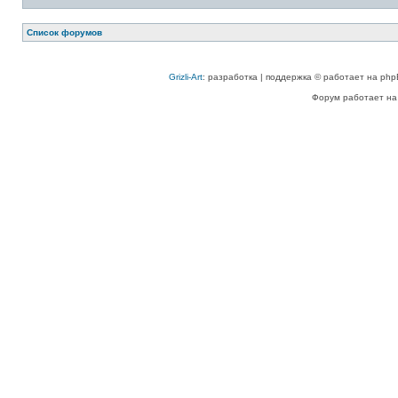
Список форумов
Grizli-Art
: разработка | поддержка © работает на php
Форум работает на