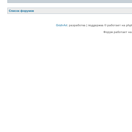
Список форумов
Grizli-Art
: разработка | поддержка © работает на php
Форум работает на