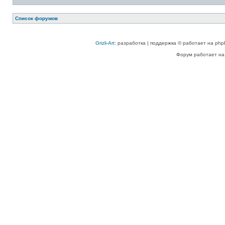
Список форумов
Grizli-Art
: разработка | поддержка © работает на php
Форум работает на