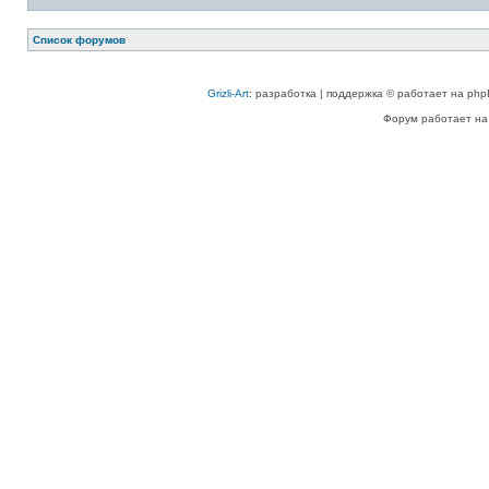
Список форумов
Grizli-Art
: разработка | поддержка © работает на php
Форум работает на