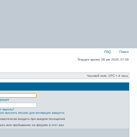
FAQ
Поиск
Текущее время: 08 авг 2026, 07:09
Часовой пояс: UTC + 4 часа
трация
и пароль?
но выслать письмо для активации аккаунта
оматически входить при каждом посещении
ыть мое пребывание на форуме в этот раз