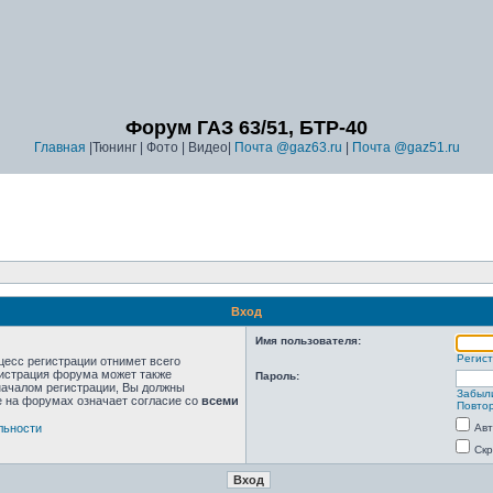
Форум ГАЗ 63/51, БТР-40
Главная
|Тюнинг | Фото | Видео|
Почта @gaz63.ru
|
Почта @gaz51.ru
Вход
Имя пользователя:
Регис
цесс регистрации отнимет всего
нистрация форума может также
Пароль:
началом регистрации, Вы должны
Забыл
е на форумах означает согласие со
всеми
Повтор
льности
Авт
Скр