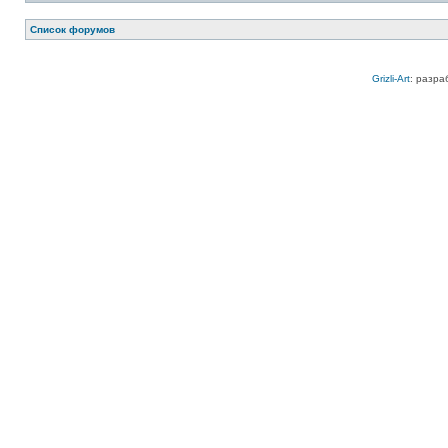
Список форумов
Grizli-Art
: разра