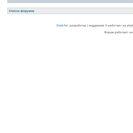
Список форумов
Grizli-Art
: разработка | поддержка © работает на php
Форум работает на