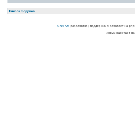
Список форумов
Grizli-Art
: разработка | поддержка © работает на php
Форум работает на