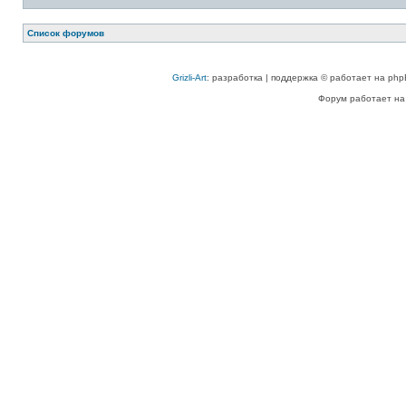
Список форумов
Grizli-Art
: разработка | поддержка © работает на php
Форум работает на