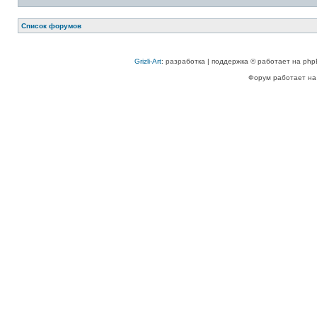
Список форумов
Grizli-Art
: разработка | поддержка © работает на php
Форум работает на