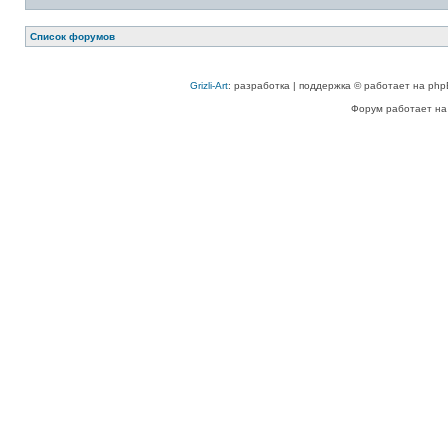
Список форумов
Grizli-Art
: разработка | поддержка © работает на php
Форум работает на