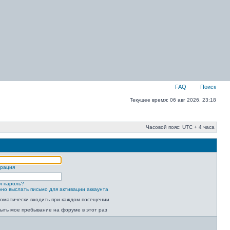
FAQ
Поиск
Текущее время: 06 авг 2026, 23:18
Часовой пояс: UTC + 4 часа
трация
и пароль?
но выслать письмо для активации аккаунта
оматически входить при каждом посещении
ыть мое пребывание на форуме в этот раз