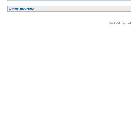
Список форумов
Grizli-Art
: разра