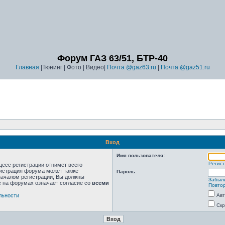
Форум ГАЗ 63/51, БТР-40
Главная
|Тюнинг | Фото | Видео|
Почта @gaz63.ru
|
Почта @gaz51.ru
Вход
Имя пользователя:
Регис
цесс регистрации отнимет всего
нистрация форума может также
Пароль:
началом регистрации, Вы должны
Забыл
е на форумах означает согласие со
всеми
Повтор
льности
Авт
Скр